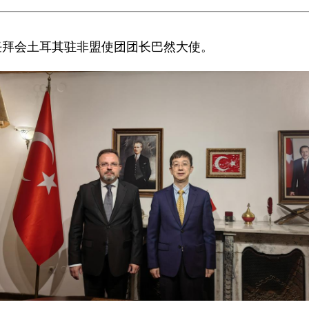
任拜会土耳其驻非盟使团团长巴然大使。