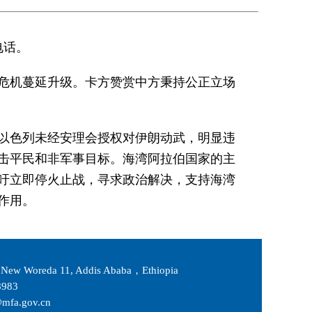
电话。
危机蔓延升级。卡方赞赏中方秉持公正立场
以色列未经安理会授权对伊朗动武，明显违
击平民和非军事目标。海湾阿拉伯国家的主
吁立即停火止战，寻求政治解决，支持海湾
作用。
New Woreda 11, Addis Ababa，Ethiopia
983
fa.gov.cn