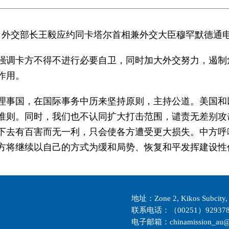
委员、外交部长王毅应约同卡塔尔首相兼外交大臣穆罕默德通
强调卡方不得不进行必要自卫，同时加大外交努力，遏制
作用。
理事国，在国际事务中历来坚持原则，主持公道。美国和
准则。同时，我们也不认同扩大打击范围，谴责无差别攻
下去有百害而无一利，只会使各方遭受更大损失。中方呼
方将继续以自己的方式为缓和局势、恢复和平发挥建设性
地址：Zone 2, Kikos Subcity, 
联系电话：（00251）929378
电子邮箱：chinamission_au@m