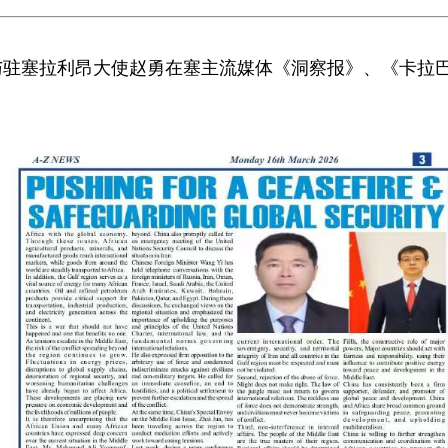
蒋烽与驻塞拉利昂大使赵勇在塞主流媒体《洞察报》、《卡