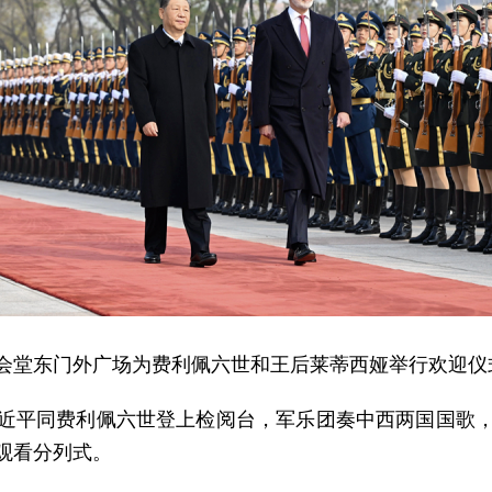
会堂东门外广场为费利佩六世和王后莱蒂西娅举行欢迎仪
近平同费利佩六世登上检阅台，军乐团奏中西两国国歌，
观看分列式。