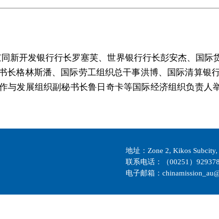
北京同新开发银行行长罗塞芙、世界银行行长彭安杰、国际
书长格林斯潘、国际劳工组织总干事洪博、国际清算银
与发展组织副秘书长鲁日奇卡等国际经济组织负责人举行
地址：Zone 2, Kikos Subcity, 
联系电话：（00251）929378
电子邮箱：chinamission_au@m