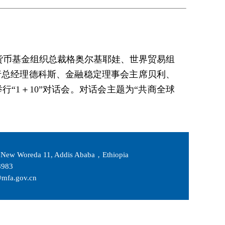
货币基金组织总裁格奥尔基耶娃、世界贸易组
行总经理德科斯、金融稳定理事会主席贝利、
“1＋10”对话会。对话会主题为“共商全球
New Woreda 11, Addis Ababa，Ethiopia
983
fa.gov.cn