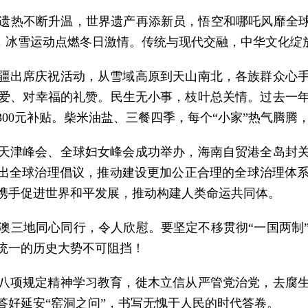
遗热不断升温，世界遗产再添新员，悟空和哪吒风靡全球
凡，冰雪运动点燃冬日激情。传统与现代交融，中华文化绽
疆出席庆祝活动，从雪域高原到天山南北，各族群众心
爱、对幸福的礼赞。民生无小事，枝叶总关情。过去一
00元补贴。柴米油盐、三餐四季，每个“小家”热气腾腾，
天津峰会、全球妇女峰会成功举办，海南自贸港全岛封
提出全球治理倡议，推动建设更加公正合理的全球治理体
携手促进世界和平发展，推动构建人类命运共同体。
澳三地同心同行，令人欣慰。要坚定不移贯彻“一国两制
统一的历史大势不可阻挡！
八项规定精神学习教育，徙木立信从严管党治党，去腐
答好延安“窑洞之问”，书写无愧于人民的时代答卷。