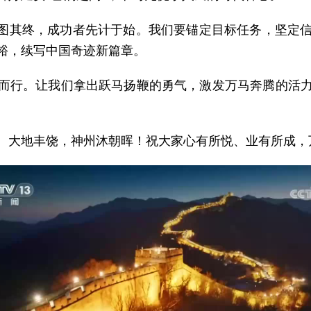
者必图其终，成功者先计于始。我们要锚定目标任务，坚
裕，续写中国奇迹新篇章。
而行。让我们拿出跃马扬鞭的勇气，激发万马奔腾的活
、大地丰饶，神州沐朝晖！祝大家心有所悦、业有所成，