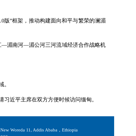
.0版”框架，推动构建面向和平与繁荣的澜湄
江
—
湄南河
—
湄公河三河流域经济合作战略机
域。
请习近平主席在双方方便时候访问缅甸。
New Woreda 11, Addis Ababa，Ethiopia