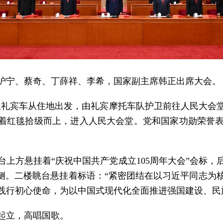
沪宁、蔡奇、丁薛祥、李希，国家副主席韩正出席大会。
乘坐礼宾车从住地出发，由礼宾摩托车队护卫前往人民大会
沿着红毯拾级而上，进入人民大会堂。党和国家功勋荣誉
上方悬挂着“庆祝中国共产党成立105周年大会”会标
旗分列两侧。二楼眺台悬挂着标语：“紧密团结在以习近平同
践行初心使命，为以中国式现代化全面推进强国建设、民
起立，高唱国歌。