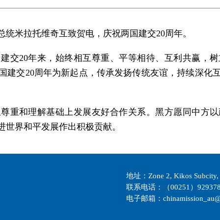
山总统米拉托维奇互致贺电，庆祝两国建交20周年。
建交20年来，始终相互尊重、平等相待、互利共赢，
国建交20周年为新起点，传承发扬传统友谊，持续深化
尊重和理解基础上发展友好合作关系。黑方愿同中方以
进世界和平发展作出积极贡献。
地址：Zone 2, Kikos Subcity, 
联系电话：（00251）929378
电子邮箱：chinamission_au@m