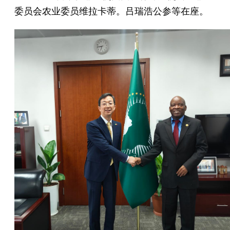
委员会农业委员维拉卡蒂。吕瑞浩公参等在座。